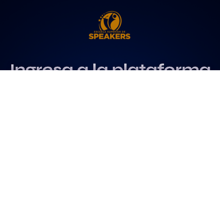
Ingresa a la plataforma
más influyente
para profesionales del
speaking
Más info