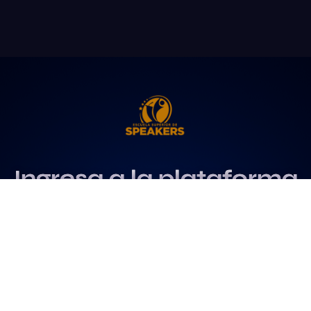
Ingresa a la plataforma
más influyente
para profesionales del
speaking