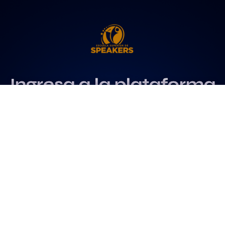
Ingresa a la plataforma
más influyente
para profesionales del
speaking
Más info