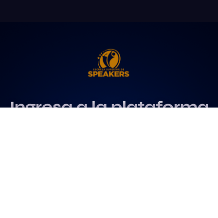
Ingresa a la plataforma
más influyente
para profesionales del
speaking