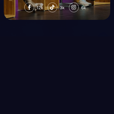
12k
3k
6k