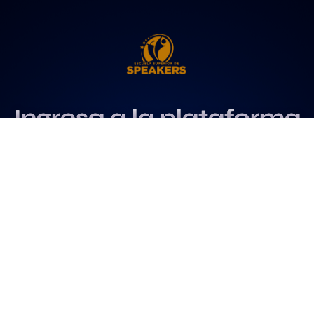
Ingresa a la plataforma
más influyente
para profesionales del
speaking
Más info