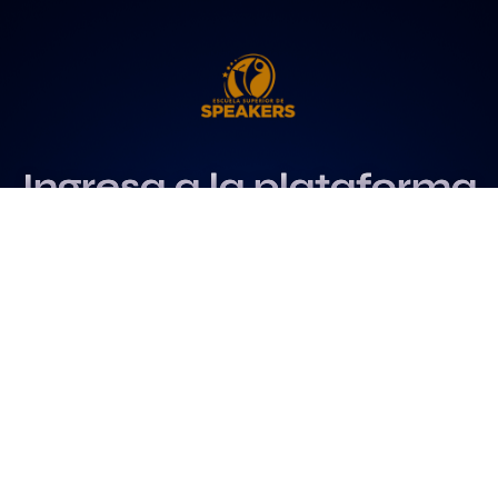
Ingresa a la plataforma
más influyente
para profesionales del
speaking
Más info