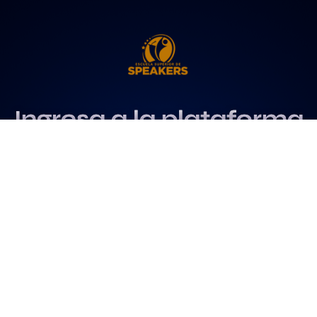
Ingresa a la plataforma
más influyente
para profesionales del
speaking
Más info