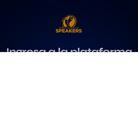
Ingresa a la plataforma
más influyente
para profesionales del
speaking
Más info