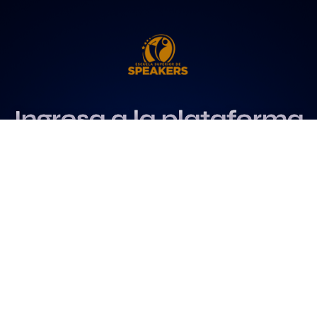
Ingresa a la plataforma
más influyente
para profesionales del
speaking
Más info