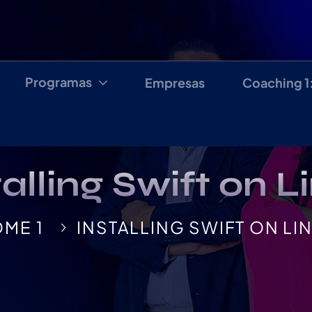
Programas
Empresas
Coaching 1
talling Swift on L
ME 1
INSTALLING SWIFT ON LI