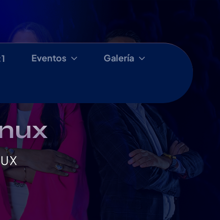
Eventos
Galería
:1
inux
NUX