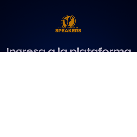
Ingresa a la plataforma
más influyente
para profesionales del
speaking
Más info