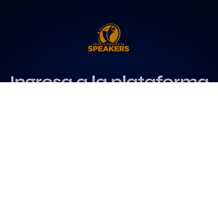
Ingresa a la plataforma
más influyente
para profesionales del
speaking
Más info