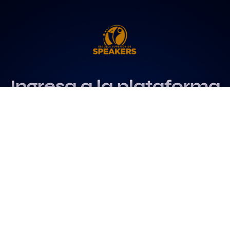
Ingresa a la plataforma
más influyente
para profesionales del
speaking
Más info