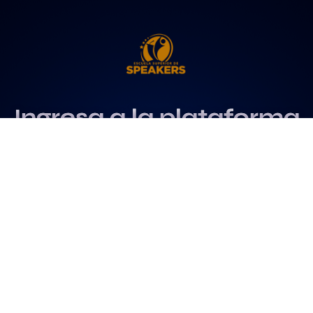
Ingresa a la plataforma
más influyente
para profesionales del
speaking
Más info