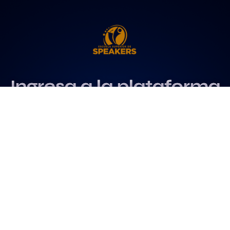
Ingresa a la plataforma
más influyente
para profesionales del
speaking
Más info