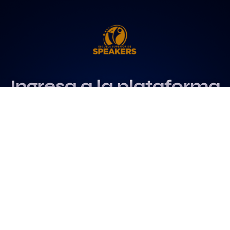
Ingresa a la plataforma
más influyente
para profesionales del
speaking
Más info