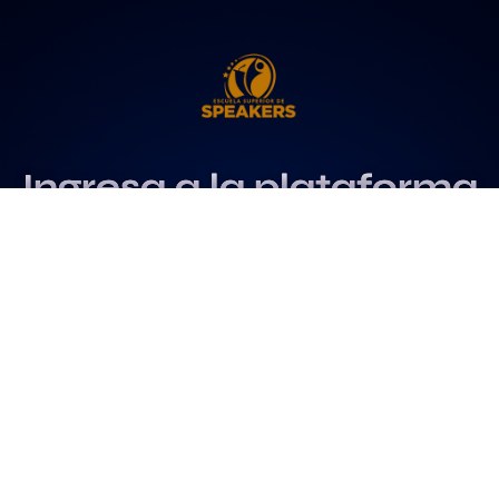
Ingresa a la plataforma
más influyente
para profesionales del
speaking
Más info