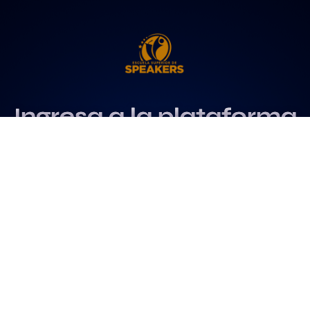
Ingresa a la plataforma
más influyente
para profesionales del
speaking
Más info