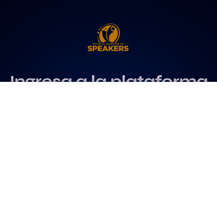
Ingresa a la plataforma
más influyente
para profesionales del
speaking
Más info