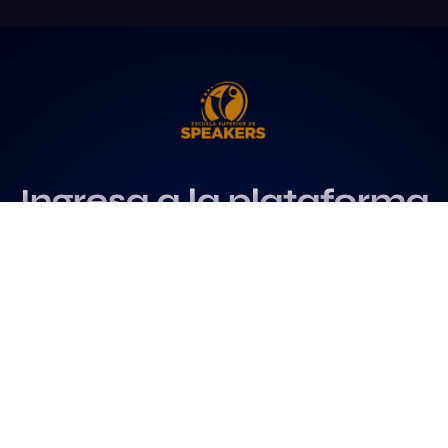
Ingresa a la plataforma
más influyente
para profesionales del
speaking