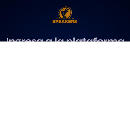
Ingresa a la plataforma
más influyente
para profesionales del
speaking
Más info