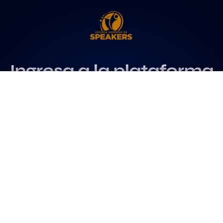
Ingresa a la plataforma
más influyente
para profesionales del
speaking
Más info