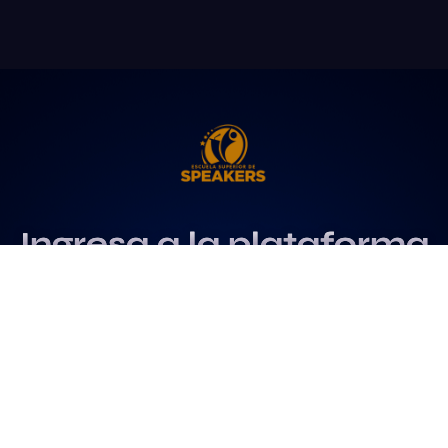
Ingresa a la plataforma
más influyente
para profesionales del
speaking