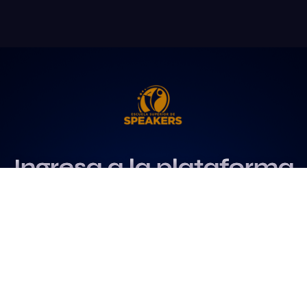
Ingresa a la plataforma
más influyente
para profesionales del
speaking