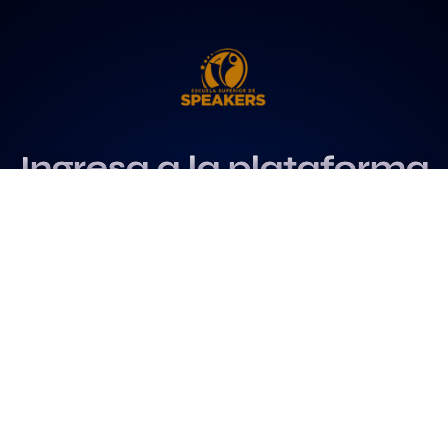
Ingresa a la plataforma
más influyente
para profesionales del
speaking
Más info