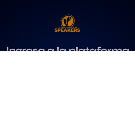
Ingresa a la plataforma
más influyente
para profesionales del
speaking
Más info