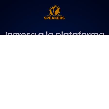
Ingresa a la plataforma
más influyente
para profesionales del
speaking
Más info